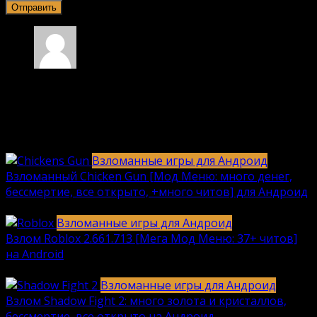
Алена
17.11.2024 в 13:13
Что делать если предложение не условлено?
Ответить
Взломанные игры для Андроид
Взломанный Chicken Gun [Мод Меню: много денег,
бессмертие, все открыто, +много читов] для Андроид
2040
912k.
Взломанные игры для Андроид
Взлом Roblox 2.661.713 [Мега Мод Меню: 37+ читов]
на Android
1236
630k.
Взломанные игры для Андроид
Взлом Shadow Fight 2: много золота и кристаллов,
бессмертие, все открыто на Андроид