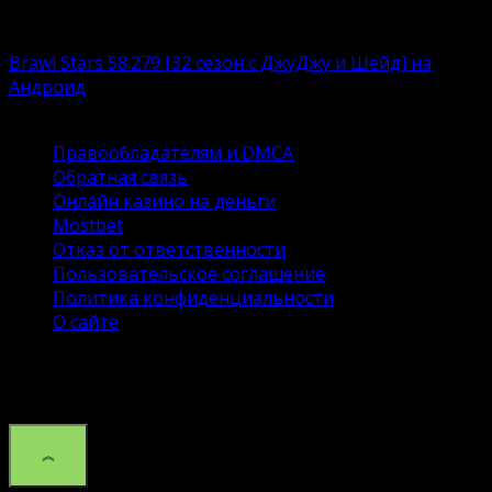
любимым
Brawl Stars 58.279 [32 сезон с ДжуДжу и Шейд] на
Андроид
Brawl Stars – это суперпопулярный игровой продукт
Правообладателям и DMCA
Обратная связь
Онлайн казино на деньги
Mostbet
Отказ от ответственности
Пользовательское соглашение
Политика конфиденциальности
О сайте
© 2026 Сайт DroidSpace об ОС андроид и настройке.
Копирование материалов без указания активной
ссылки на данный сайт запрещено.