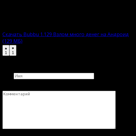
приложения с работающим взломом. Пользователю
остается лишь скачать, установить и приступить к
процессу.
Взломанная версию:
Скачать Bubbu 1.129 Взлом много денег на Андроид
(129 МБ)
1
1
Добавить комментарий
Имя
Комментарий