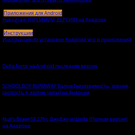
615
616k.
Приложения для Android
Hakogram [ПРЕМИУМ-ВЕРСИЯ] на Андроид
25
421k.
Инструкции
Инструкция по установке Андроид игр и приложений
409
406k.
Вам также может понравиться
Delta Force на Android последняя версия
Delta Force — это классическая военная шутер-игра с
SCHOOLBOY RUNAWAY Взлом [неуязвимость, зрение,
скорость + другие читы] на Андроид
Что лучше – нудно корпеть над учебниками или
кайфовать
Null’s Brawl 58.279 с ДжуДжу и Шейд [Полная версия]
на Андроид
Устали возиться с ограничениями, связанными с