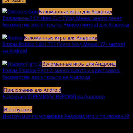
Взломанные игры для Андроид
Взломанный Chicken Gun [Мод Меню: много денег,
бессмертие, все открыто, +много читов] для Андроид
2040
912k.
Взломанные игры для Андроид
Взлом Roblox 2.661.713 [Мега Мод Меню: 37+ читов]
на Android
1236
630k.
Взломанные игры для Андроид
Взлом Shadow Fight 2: много золота и кристаллов,
бессмертие, все открыто на Андроид
615
616k.
Приложения для Android
Hakogram [ПРЕМИУМ-ВЕРСИЯ] на Андроид
25
421k.
Инструкции
Инструкция по установке Андроид игр и приложений
409
406k.
Вам также может понравиться