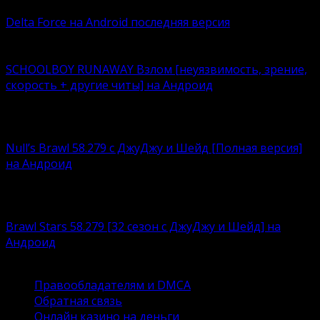
Delta Force на Android последняя версия
Delta Force — это классическая военная шутер-игра с
SCHOOLBOY RUNAWAY Взлом [неуязвимость, зрение,
скорость + другие читы] на Андроид
Что лучше – нудно корпеть над учебниками или
кайфовать
Null’s Brawl 58.279 с ДжуДжу и Шейд [Полная версия]
на Андроид
Устали возиться с ограничениями, связанными с
любимым
Brawl Stars 58.279 [32 сезон с ДжуДжу и Шейд] на
Андроид
Brawl Stars – это суперпопулярный игровой продукт
Правообладателям и DMCA
Обратная связь
Онлайн казино на деньги