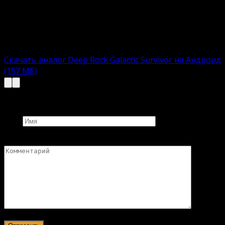
APK-файл с автоматическим инсталлятором.
Пользователю остается загрузить, установить и
приступить к увлекательному времяпровождению.
Полная версию:
Скачать аналог Deep Rock Galactic Survivor на Андроид
(157 МБ)
Добавить комментарий
Имя
Комментарий