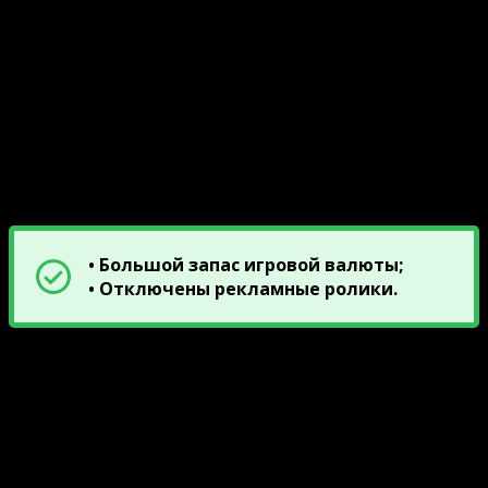
Работа с 5 моделями одновременно;
Изобилие дизайнерской одежды;
Сборка полноценных образов;
Красивые модели персонажей;
Наличие сюжетных заданий;
Отличная графика и оформление.
Описание модов
• Большой запас игровой валюты;
• Отключены рекламные ролики.
Ниже прикреплены ссылки на скачивание
взломанной версиюи Fashion Diva. Сборки включают
APK-файл с автоматическим инсталлятором.
Пользователю остается загрузить, установить и
приступить к увлекательному времяпровождению.