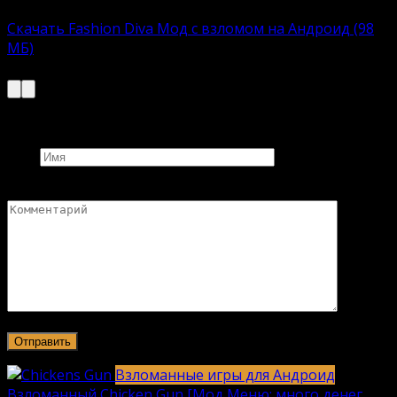
Взломанная версию:
Скачать Fashion Diva Мод с взломом на Андроид (98
МБ)
Описание модов выше ↑↑↑↑↑↑↑↑↑
Добавить комментарий
Имя
Комментарий
Взломанные игры для Андроид
Взломанный Chicken Gun [Мод Меню: много денег,