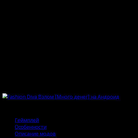
Опубликовано
16.10.2023
Обновлено
18.06.2024
Роскошные женщины, стильные образы,
рукоплескание публики и вспышки фотокамер…
Заманчиво? Тогда пора познакомиться с этой
мобильной игрой. Она пополняет список
виртуальных развлечений на тему моды, а проще
говоря симуляторов переодеваний. Геймер станет
дизайнером и проявит эксклюзивные таланты. На
нашем сайте можно скачать Fashion Diva Взлом
Много денег на Андроид и стать истинной звездой
подиума.
Содержание
Геймплей
Особенности
Описание модов