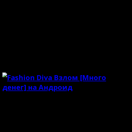
длинными ногами. Девчонки будут примерять
созданные комбинации из одежды. Коллекция
включает сотни предметов гардероба, которые
нужно грамотно совмещать между собой.
Периодически сюжет подкидывает квесты с целями.
Если не придерживаться их, то бла рности от публики
не достичь. В купе с одеждой идёт подробный
макияж и причёска. Симулятор порадует поистине
привлекательной атмосферой и погружением в мир
моды по полной программе.
Особенности
Шикарный симулятор на тему моды;
Только однопользовательский режим;
Имитация деятельности кутюрье;