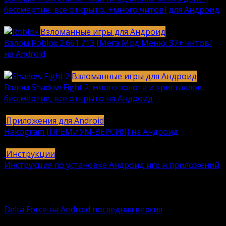
бессмертие, все открыто, +много читов] для Андроид
2040
912k.
Взломанные игры для Андроид
Взлом Roblox 2.661.713 [Мега Мод Меню: 37+ читов]
на Android
1236
630k.
Взломанные игры для Андроид
Взлом Shadow Fight 2: много золота и кристаллов,
бессмертие, все открыто на Андроид
615
616k.
Приложения для Android
Hakogram [ПРЕМИУМ-ВЕРСИЯ] на Андроид
25
421k.
Инструкции
Инструкция по установке Андроид игр и приложений
409
406k.
Вам также может понравиться
Delta Force на Android последняя версия
Delta Force — это классическая военная шутер-игра с