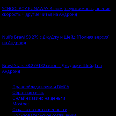
SCHOOLBOY RUNAWAY Взлом [неуязвимость, зрение,
скорость + другие читы] на Андроид
Что лучше – нудно корпеть над учебниками или
кайфовать
Null’s Brawl 58.279 с ДжуДжу и Шейд [Полная версия]
на Андроид
Устали возиться с ограничениями, связанными с
любимым
Brawl Stars 58.279 [32 сезон с ДжуДжу и Шейд] на
Андроид
Brawl Stars – это суперпопулярный игровой продукт
Правообладателям и DMCA
Обратная связь
Онлайн казино на деньги
Mostbet
Отказ от ответственности
Пользовательское соглашение