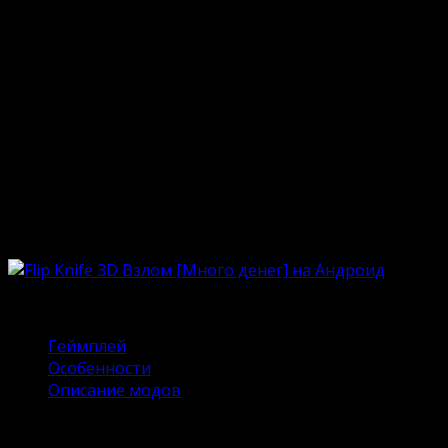
Опубликовано
06.10.2023
Обновлено
18.06.2024
Устали после тяжелого дня? Тогда советуем
познакомиться с топовой «залипалкой» от студии
FantYT. Этот мобильный проект основан на
механиках симулятора. Здесь каждый желающий
сможет отточить меткость, глазомер и смекалку. На
нашем сайте можно скачать Flip Knife 3D Взлом
Много денег на Андроид и приступить к
тренировкам.
Содержание
Геймплей
Особенности
Описание модов
Геймплей