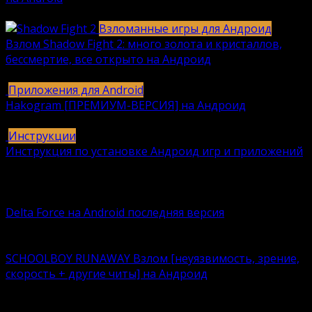
1236
630k.
Взломанные игры для Андроид
Взлом Shadow Fight 2: много золота и кристаллов,
бессмертие, все открыто на Андроид
615
616k.
Приложения для Android
Hakogram [ПРЕМИУМ-ВЕРСИЯ] на Андроид
25
421k.
Инструкции
Инструкция по установке Андроид игр и приложений
409
406k.
Вам также может понравиться
Delta Force на Android последняя версия
Delta Force — это классическая военная шутер-игра с
SCHOOLBOY RUNAWAY Взлом [неуязвимость, зрение,
скорость + другие читы] на Андроид
Что лучше – нудно корпеть над учебниками или
кайфовать