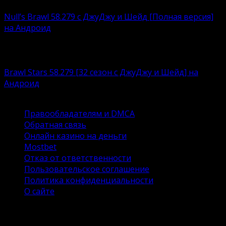
Null’s Brawl 58.279 с ДжуДжу и Шейд [Полная версия]
на Андроид
Устали возиться с ограничениями, связанными с
любимым
Brawl Stars 58.279 [32 сезон с ДжуДжу и Шейд] на
Андроид
Brawl Stars – это суперпопулярный игровой продукт
Правообладателям и DMCA
Обратная связь
Онлайн казино на деньги
Mostbet
Отказ от ответственности
Пользовательское соглашение
Политика конфиденциальности
О сайте
© 2026 Сайт DroidSpace об ОС андроид и настройке.
Копирование материалов без указания активной