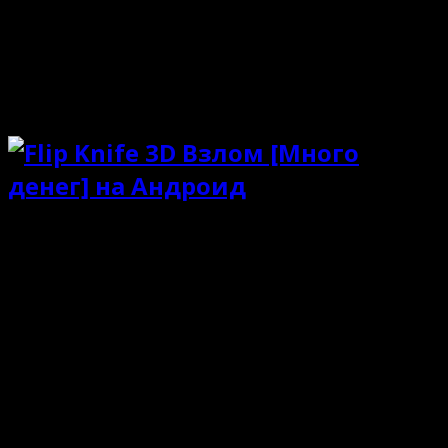
А качественный нож не только привлекательно
выглядит, но и эффектно выполняет свою работу.
Мобильный проект порадует красочной, но
невероятно стильной визуализацией. Игра станет
весельем под соусом из тренировки мозгов.
Особенности
Качественный симулятор меткости;
Только однопользовательский режим;
Полноценная кампания-прохождение;
Изобилие видов холодного оружия;
Весьма сложное управление ножом;
Живописная атмосфера и графика;
Забавное звуковое сопровождение.