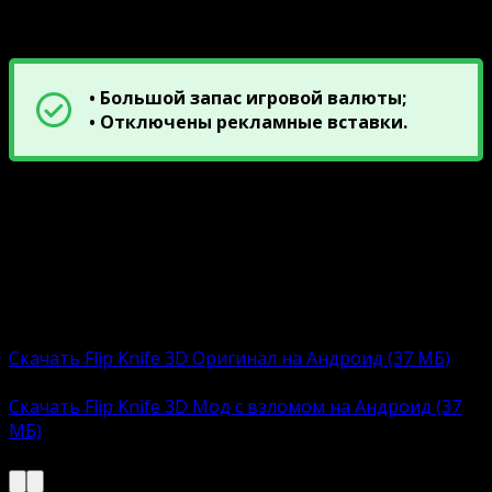
Описание модов
• Большой запас игровой валюты;
• Отключены рекламные вставки.
Ниже прикреплены ссылки на скачивание базовой и
взломанной версиюи Flip Knife 3D. Сборки включают
APK-файл с автоматическим инсталлятором.
Пользователю остается загрузить, установить и
приступить к увлекательному времяпровождению.
Обычная версию:
Скачать Flip Knife 3D Оригинал на Андроид (37 МБ)
Взломанная версию:
Скачать Flip Knife 3D Мод с взломом на Андроид (37
МБ)
Описание модов выше ↑↑↑↑↑↑↑↑↑