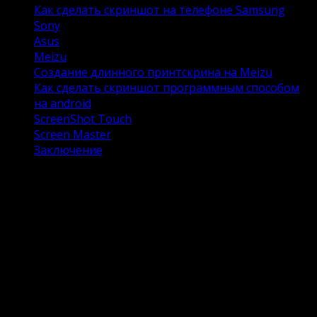
Как сделать скриншот на телефоне Samsung
Sony
Asus
Meizu
Создание длинного принтскрина на Meizu
Как сделать скриншот программным способом
на android
ScreenShot Touch
Screen Master
Заключение
Что такое скриншот и куда он
сохраняется
Скриншот — это снимок экрана, с необходимой для
сохранения информацией. Это могут быть важные
элементы переписки или какие-либо инструкции.
Снимки сохраняются во внутренней памяти телефона
в папке Pictures-ScreenShotes, их можно