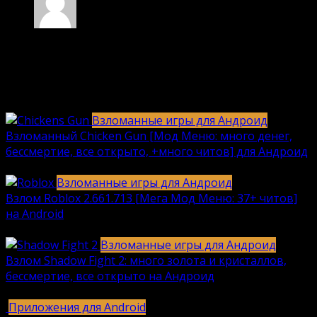
Степан
18.01.2023 в 09:39
Полезная статья, спасибо за информацию.
Ответить
Взломанные игры для Андроид
Взломанный Chicken Gun [Мод Меню: много денег,
бессмертие, все открыто, +много читов] для Андроид
2040
912k.
Взломанные игры для Андроид
Взлом Roblox 2.661.713 [Мега Мод Меню: 37+ читов]
на Android
1236
630k.
Взломанные игры для Андроид
Взлом Shadow Fight 2: много золота и кристаллов,
бессмертие, все открыто на Андроид
615
616k.
Приложения для Android