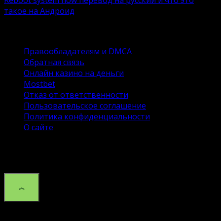
Reboot system now перевод на русский и что это
такое на Андроид
Функционал любого смартфона на Андроид скрывает
массу
Правообладателям и DMCA
Обратная связь
Онлайн казино на деньги
Mostbet
Отказ от ответственности
Пользовательское соглашение
Политика конфиденциальности
О сайте
© 2026 Сайт DroidSpace об ОС андроид и настройке.
Копирование материалов без указания активной
ссылки на данный сайт запрещено.