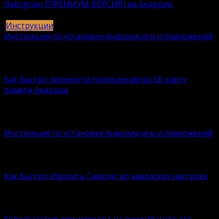
Hakogram [ПРЕМИУМ-ВЕРСИЯ] на Андроид
25
421k.
Инструкции
Инструкция по установке Андроид игр и приложений
409
406k.
Вам также может понравиться
Как быстро перенести приложения на SD карту
памяти Андроид
Память телефона имеет свойство заканчиваться, и в
подобной
Инструкция по установке Андроид игр и приложений
У многих возникают проблемы с установкой игр или
приложений
Как быстро сбросить Самсунг до заводских настроек
Особенностью любого телефона Самсунг является
возможность