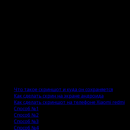
Опубликовано
23.04.2021
Обновлено
18.06.2024
Иногда у любого владельца телефона на
операционной системе Андроид возникает
необходимость зафиксировать содержимое экрана.
Как правило, на компьютере для этого имеется
специальная кнопка Print Screen, на смартфонах
обособленно выделенной кнопки для этой цели нет,
но есть масса других способов, как сделать скрин на
телефоне андроид.
Содержание
Что такое скриншот и куда он сохраняется
Как сделать скрин на экране андроида
Как сделать скриншот на телефоне Xiaomi redmi
Способ №1
Способ №2
Способ №3
Способ №4