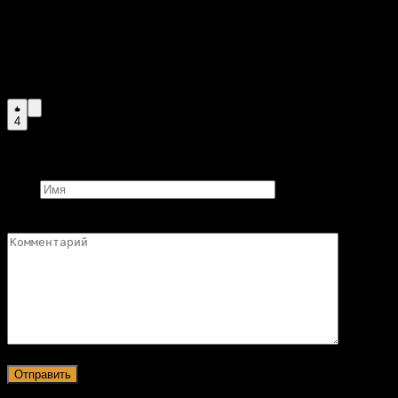
других сканеров. Если вы используете какой-либо из
этих или любых других штрих-кодов сканирования,
поделитесь своим опытом в разделе комментариев
ниже.
4
Добавить комментарий
Имя
Комментарий