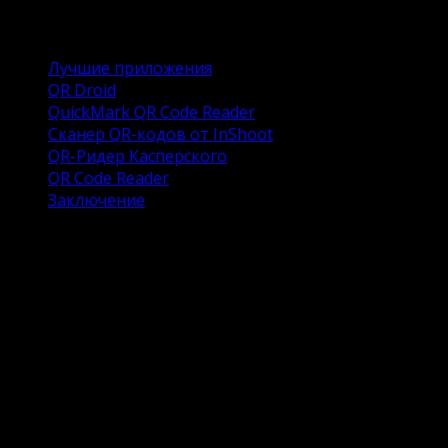
Содержание
Лучшие приложения
QR Droid
QuickMark QR Code Reader
Сканер QR-кодов от InShoot
QR-Ридер Касперского
QR Code Reader
Заключение
Лучшие приложения
Если ваш телефон не предусматривает наличие
функции считывания QR-кодов через программу
«Камера», вам нужно скачать дополнительное
приложение из Google Play. Мы готовы предложить
несколько вариантов лучших утилит, которые
пользуются популярностью у владельцев Андроид-
смартфонов.