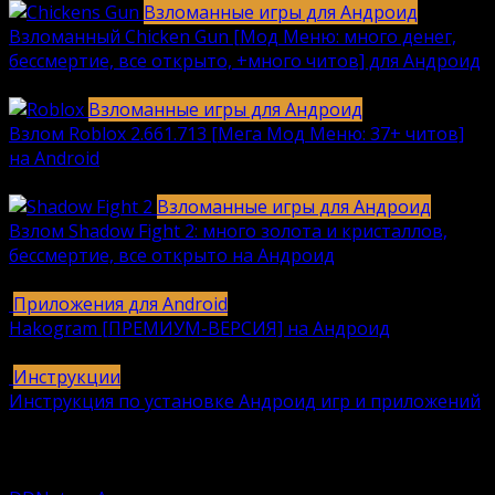
Взломанные игры для Андроид
Взломанный Chicken Gun [Мод Меню: много денег,
бессмертие, все открыто, +много читов] для Андроид
2040
912k.
Взломанные игры для Андроид
Взлом Roblox 2.661.713 [Мега Мод Меню: 37+ читов]
на Android
1236
630k.
Взломанные игры для Андроид
Взлом Shadow Fight 2: много золота и кристаллов,
бессмертие, все открыто на Андроид
615
616k.
Приложения для Android
Hakogram [ПРЕМИУМ-ВЕРСИЯ] на Андроид
25
421k.
Инструкции
Инструкция по установке Андроид игр и приложений
409
406k.
Вам также может понравиться