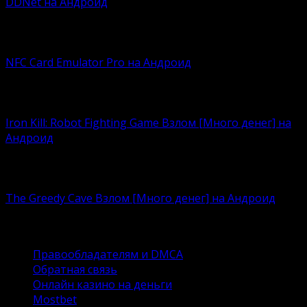
DDNet на Андроид
Любите напрягать мозги? DDNet позволит сделать в
это
NFC Card Emulator Pro на Андроид
Не можете найти красивую «визитницу» или вовсе
устали
Iron Kill: Robot Fighting Game Взлом [Много денег] на
Андроид
Пополняем коллекцию файтингов зрелищным
проектом Iron
The Greedy Cave Взлом [Много денег] на Андроид
Цените нетривиальные приключения? Самое время
познакомиться
Правообладателям и DMCA
Обратная связь
Онлайн казино на деньги
Mostbet