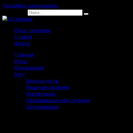
Перейти к содержанию
Search for:
Обратная связь
О сайте
Форум
Главная
Игры
Приложения
Блог
Безопасность
Решение проблем
Инструкции
Программное обеспечение
Оптимизация
Как скачать видео из ВК на телеф