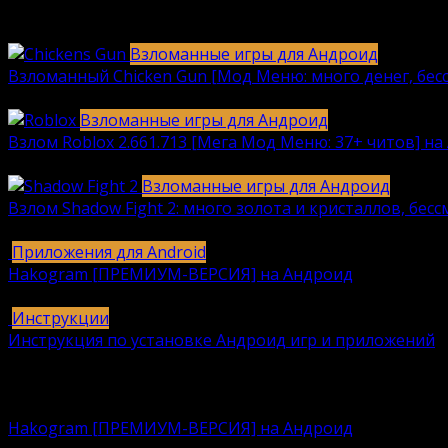
Ответить
Взломанные игры для Андроид
Взломанный Chicken Gun [Мод Меню: много денег, бесс
2040
912k.
Взломанные игры для Андроид
Взлом Roblox 2.661.713 [Мега Мод Меню: 37+ читов] на 
1236
630k.
Взломанные игры для Андроид
Взлом Shadow Fight 2: много золота и кристаллов, бес
615
616k.
Приложения для Android
Hakogram [ПРЕМИУМ-ВЕРСИЯ] на Андроид
25
421k.
Инструкции
Инструкция по установке Андроид игр и приложений
409
406k.
Вам также может понравиться
Hakogram [ПРЕМИУМ-ВЕРСИЯ] на Андроид