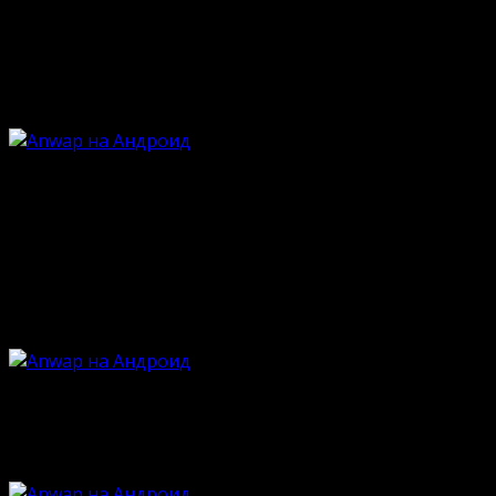
Опубликовано
18.06.2024
Обновлено
18.06.2024
С тотальным развитием социальных сетей браузерные 
существует уже много лет, предоставляя развлекатель
бы не взглянуть на любимый сайт под углом мобильно
Обзор
Anwap – это масштабный сетевой портал для поднятия 
сразу не нескольких направлениях. Портал предостав
картинок, чтение разнопрофильных историй, прослуш
информации, которая обязательно находит своего зри
Большое внимание уделено пласту общения в режиме
поводов. Многих радует наличие романтического флё
оригинальную начинку с браузера. Только этот форм