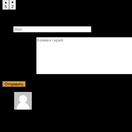
5
2
Добавить комментарий
Имя
Комментарий
Маргарита. Александровна!
29.01.2025 в 18:24
Я люблю это приложение, потому что в этом при