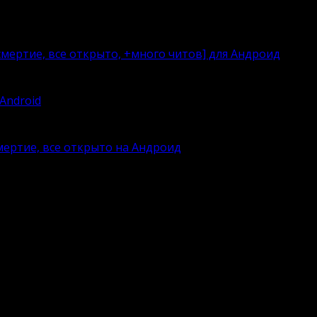
мертие, все открыто, +много читов] для Андроид
Android
смертие, все открыто на Андроид