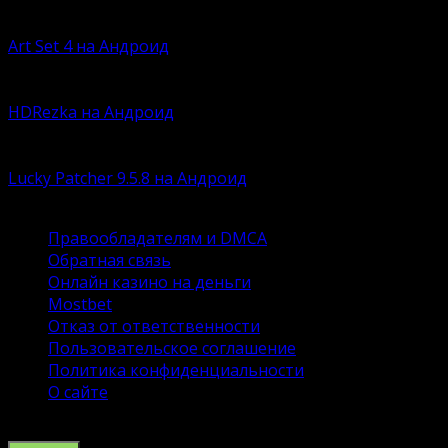
Давно искали безопасную среду для интернет-общени
Art Set 4 на Андроид
По сей думаете, что Procreate – это лучшая программа
HDRezka на Андроид
Времена кассет, дисков и флэшек давно канули в лету
Lucky Patcher 9.5.8 на Андроид
Устали ловить баги в готовых модах для любимых игр?
Правообладателям и DMCA
Обратная связь
Онлайн казино на деньги
Mostbet
Отказ от ответственности
Пользовательское соглашение
Политика конфиденциальности
О сайте
© 2026 Сайт DroidSpace об ОС андроид и настройке. К