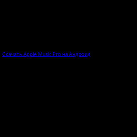
Скачать на Андроид
Поисковые запросы на интернет-порталах часто видят
Apple Music – это стриминговая история, полностью 
взлома с подпиской. Владельцам робот-смартфонов пр
скачивание актуальной версиюи приложения с инстал
Полная версию:
Скачать Apple Music Pro на Андроид