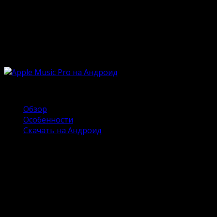
Опубликовано
12.05.2023
Обновлено
18.06.2024
Музыка приносит в жизнь человека море того, чего т
композиций и наушников. Благо, мобильные технологи
«яблочной» компании, предоставляющее доступ к потр
сегодня и пользователи Андроид могут оценить его в 
Содержание
Обзор
Особенности
Скачать на Андроид
Обзор
Музыкальный сервис предназначен для потокового пр
получить неограниченное число треков и массу други
очень удобно, ведь каждый сможет найти что-то близ
или плохого звука.