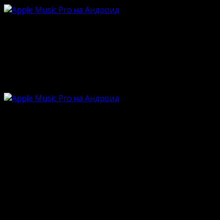
Разработчики заботливы и внимательны к своей публи
топовых композиций от известных и малоизвестных и
получают фирменный интерфейс, стильную визуализац
функционирует даже на бюджетных девайсах.
Особенности
Более 50 миллионов музыкальных композиций;
Комфортная каталогизация по направлениям;
Функции прослушивания онлайн и офлайн;
Загрузка композиций в память смартфона;
Бесплатный пробный период использования;
Оригинальный интерфейс от Apple.