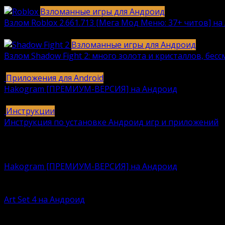
2040
912k.
Взломанные игры для Андроид
Взлом Roblox 2.661.713 [Мега Мод Меню: 37+ читов] на 
1236
630k.
Взломанные игры для Андроид
Взлом Shadow Fight 2: много золота и кристаллов, бес
615
616k.
Приложения для Android
Hakogram [ПРЕМИУМ-ВЕРСИЯ] на Андроид
25
421k.
Инструкции
Инструкция по установке Андроид игр и приложений
409
406k.
Вам также может понравиться
Hakogram [ПРЕМИУМ-ВЕРСИЯ] на Андроид
Давно искали безопасную среду для интернет-общени
Art Set 4 на Андроид
По сей думаете, что Procreate – это лучшая программа