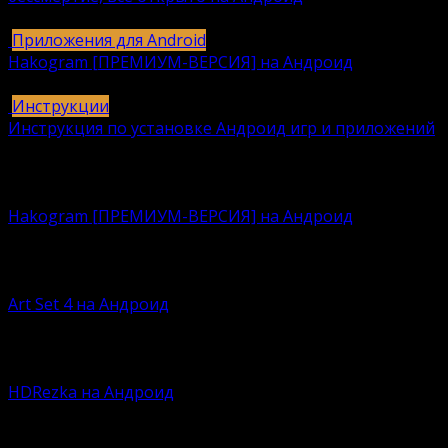
615
616k.
Приложения для Android
Hakogram [ПРЕМИУМ-ВЕРСИЯ] на Андроид
25
421k.
Инструкции
Инструкция по установке Андроид игр и приложений
409
406k.
Вам также может понравиться
Hakogram [ПРЕМИУМ-ВЕРСИЯ] на Андроид
Давно искали безопасную среду для интернет-
общения?
Art Set 4 на Андроид
По сей думаете, что Procreate – это лучшая
программа
HDRezka на Андроид
Времена кассет, дисков и флэшек давно канули в лету