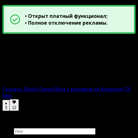
• Открыт платный функционал;
• Полное отключение рекламы.
Ниже прикреплены ссылки на скачивание
взломанную версиюи Photo Dance. Сборки включают
APK-файл с автоматическим инсталлятором.
Пользователю остается загрузить, установить и
приступить к увлекательному времяпровождению.
Взломанная версию:
Скачать Photo Dance Мод с взломом на Андроид (74
МБ)
3
12
Добавить комментарий
Имя