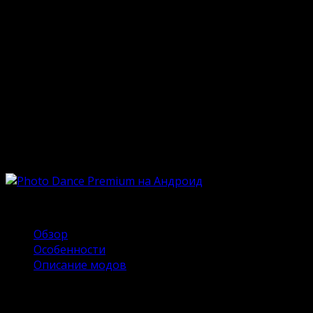
Опубликовано
18.06.2024
Обновлено
18.06.2024
Обожаете шутить, разыгрывать и веселить друзей? С
помощью приложения Photo Dance делать это будет
максимально забавно. Мобильная программа
представляет собой инструмент для обработки
фотографий. Вы спросите – и что же тут
прикольного? А нюанс в том, что разработчик создал
начинку с весьма необычным применением. На
нашем сайте можно скачать Photo Dance Premium на
Андроид и познакомиться поближе.
Содержание
Обзор
Особенности
Описание модов
Обзор