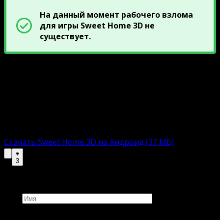
На данный момент рабочего взлома
для игры Sweet Home 3D не
существует.
Ниже прикреплены ссылки на скачивание полной
версиюи Sweet Home 3D. Сборки включают APK-файл
с автоматическим инсталлятором. Пользователю
остается загрузить, установить и приступить к
увлекательному времяпровождению.
Полная версию:
Скачать Sweet Home 3D на Андроид (37 МБ)
3
Добавить комментарий
Имя
Комментарий