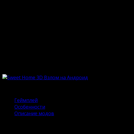
Опубликовано
18.06.2024
Обновлено
18.06.2024
Давно хотите сделать ремонт, но пока не находится
возможности? Мобильное приложение Sweet Home
3D – это потрясающий шанс натренироваться в
виртуальной реальности. Матерым любителям мира
дизайна оно знакомо по компьютерной адаптации.
Высокая популярность замотивировала
разработчиков создать маленькую копию для
смартфонов. А можно ли скачать Sweet Home 3D
Взлом на Андроид?
Содержание
Геймплей
Особенности
Описание модов
Геймплей