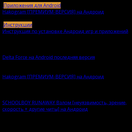
Приложения для Android
Hakogram [ПРЕМИУМ-ВЕРСИЯ] на Андроид
25
421k.
Инструкции
Инструкция по установке Андроид игр и приложений
409
406k.
Вам также может понравиться
Delta Force на Android последняя версия
Delta Force — это классическая военная шутер-игра с
Hakogram [ПРЕМИУМ-ВЕРСИЯ] на Андроид
Давно искали безопасную среду для интернет-
общения?
SCHOOLBOY RUNAWAY Взлом [неуязвимость, зрение,
скорость + другие читы] на Андроид
Что лучше – нудно корпеть над учебниками или
кайфовать