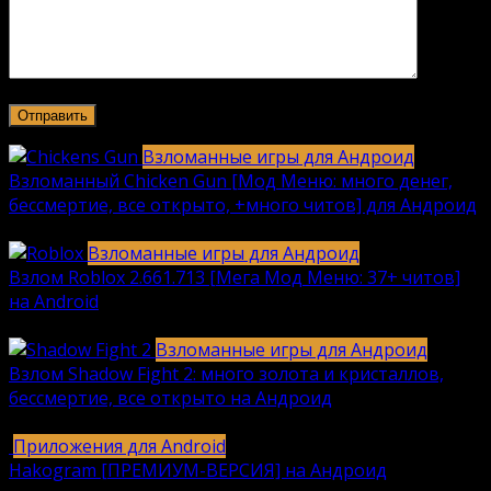
Взломанные игры для Андроид
Взломанный Chicken Gun [Мод Меню: много денег,
бессмертие, все открыто, +много читов] для Андроид
2040
912k.
Взломанные игры для Андроид
Взлом Roblox 2.661.713 [Мега Мод Меню: 37+ читов]
на Android
1236
630k.
Взломанные игры для Андроид
Взлом Shadow Fight 2: много золота и кристаллов,
бессмертие, все открыто на Андроид
615
616k.
Приложения для Android
Hakogram [ПРЕМИУМ-ВЕРСИЯ] на Андроид