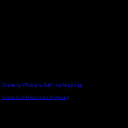
Полностью заблокированы рекламные ролики;
Заблокирован блок с подборкой «клипов»;
Качественная работа без вылетов и багов;
Открытый доступ к музыке без ограничений;
Возможность загружать видео в память
Андроид.
Ниже представлены ссылки на скачивание
облегченной и оригинальной версиюи приложения.
Сборки включают apk-файлы и автоматический
инсталлятор. Пользователю необходимо загрузить,
установить и наслаждаться.
Лайт версию:
Скачать VTosters Лайт на Андроид
Расширенная версию:
Скачать VTosters на Андроид