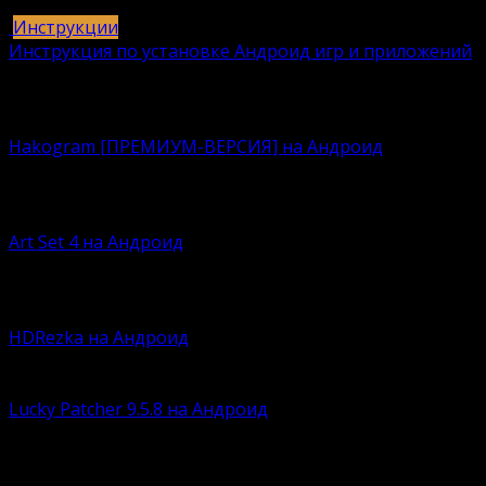
25
421k.
Инструкции
Инструкция по установке Андроид игр и приложений
409
406k.
Вам также может понравиться
Hakogram [ПРЕМИУМ-ВЕРСИЯ] на Андроид
Давно искали безопасную среду для интернет-
общения?
Art Set 4 на Андроид
По сей думаете, что Procreate – это лучшая
программа
HDRezka на Андроид
Времена кассет, дисков и флэшек давно канули в лету
Lucky Patcher 9.5.8 на Андроид
Устали ловить баги в готовых модах для любимых
игр?