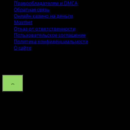
Правообладателям и DMCA
Обратная связь
Онлайн казино на деньги
Mostbet
Отказ от ответственности
Пользовательское соглашение
Политика конфиденциальности
О сайте
© 2026 Сайт DroidSpace об ОС андроид и настройке.
Копирование материалов без указания активной
ссылки на данный сайт запрещено.