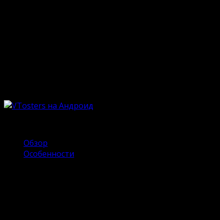
Опубликовано
18.05.2023
Обновлено
18.06.2024
Надоели постоянные ограничения, баги и донат-
требования социальной сети ВКонтакте?
Талантливые модмейкеры умело обходят «авторские
замашки», даря пользователям обширный плацдарм
для возможностей. VTosters – это шикарная
альтернатива оригинала с массой значительных
преимуществ.
Содержание
Обзор
Особенности
Обзор
VTosters открывает доступ к функциям, касающимся
всех аспектов социальной сети. В первую очередь –