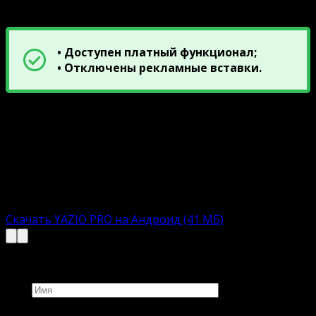
Описание модов
• Доступен платный функционал;
• Отключены рекламные вставки.
Ниже прикреплены ссылки на скачивание
взломанной версиюи YAZIO. Сборки включают APK-
файл с автоматическим инсталлятором.
Пользователю остается загрузить, установить и
приступить к увлекательному времяпровождению.
Взломанная версию:
Скачать YAZIO PRO на Андроид (41 МБ)
Добавить комментарий
Имя