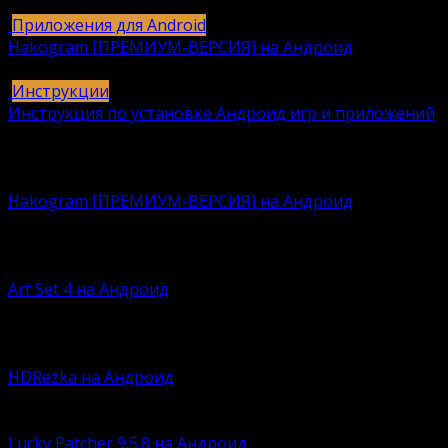
615
616k.
Приложения для Android
Hakogram [ПРЕМИУМ-ВЕРСИЯ] на Андроид
25
421k.
Инструкции
Инструкция по установке Андроид игр и приложений
409
406k.
Вам также может понравиться
Hakogram [ПРЕМИУМ-ВЕРСИЯ] на Андроид
Давно искали безопасную среду для интернет-
общения?
Art Set 4 на Андроид
По сей думаете, что Procreate – это лучшая
программа
HDRezka на Андроид
Времена кассет, дисков и флэшек давно канули в лету
Lucky Patcher 9.5.8 на Андроид