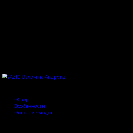
Опубликовано
18.06.2024
Обновлено
18.06.2024
Современная мода диктует свои правила,
заставляющими всех худеть и стремиться к идеалу. И
если вы тоже мечтаете быть привлекательным и
молодым, то на помощь приходит YAZIO. Это
мобильное приложение является товарищем в пути к
похудению и соблюдению здорового образа жизни.
Софт разработан для тех, кто не любит разбираться в
сложных конструкциях и мудрёной навигации. На
нашем сайте можно скачать YAZIO Взлом на Андроид.
Содержание
Обзор
Особенности
Описание модов
Обзор