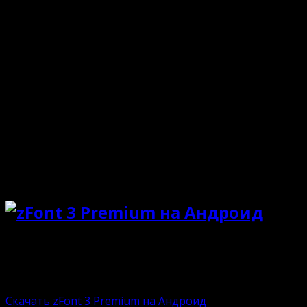
Особенности
Инструмент по внесению персонализации;
Доступно только на Андроид-устройствах;
Богатая коллекция шрифтов и эмоджи;
Корректировка вида системных названий;
Порт для загрузки типов шрифта из сети;
Редактор для создания своих шрифтов;
Библиотека эмоджи-творений других юзеров;
Минималистичный понятный интерфейс.
Ниже представлены ссылки на скачивание оригинальн
Пользователю остается загрузить, установить и прист
Взломанная версию:
Скачать zFont 3 Premium на Андроид