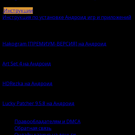
25
421k.
Инструкции
Инструкция по установке Андроид игр и приложений
409
406k.
Вам также может понравиться
Hakogram [ПРЕМИУМ-ВЕРСИЯ] на Андроид
Давно искали безопасную среду для интернет-общени
Art Set 4 на Андроид
По сей думаете, что Procreate – это лучшая программа
HDRezka на Андроид
Времена кассет, дисков и флэшек давно канули в лету
Lucky Patcher 9.5.8 на Андроид
Устали ловить баги в готовых модах для любимых игр?
Правообладателям и DMCA
Обратная связь
Онлайн казино на деньги