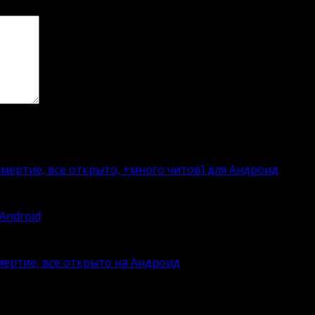
мертие, все открыто, +много читов] для Андроид
Android
смертие, все открыто на Андроид