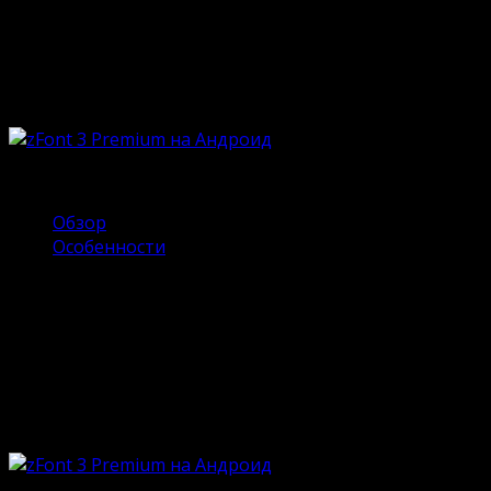
Опубликовано
18.05.2023
Обновлено
18.06.2024
Вечные споры между фанатами Андроид и iOS не угасн
Apple всегда придерживается консерватизма и стойког
внешнего вида робот-смартфона. В этот раз речь пой
Содержание
Обзор
Особенности
Обзор
zFont 3 позволяет вносить личный вклад в шрифты, 
личные настройки встроенной клавиатуры. Ценители 
стиль, разноцветные символы и т.д. Фирменная колле
понравившийся для себя. А если выбор не устроит, то